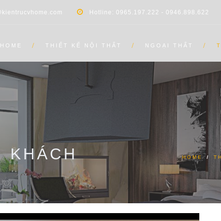
@kientrucvhome.com
Hotline: 0965.197.222 - 0946.898.622
HOME
THIẾT KẾ NỘI THẤT
NGOẠI THẤT
G KHÁCH
HOME
/
T