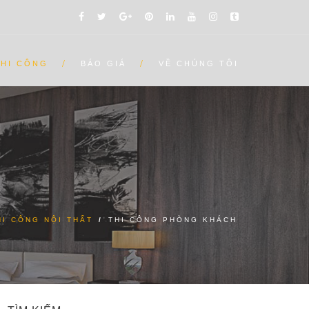
THI CÔNG
BÁO GIÁ
VỀ CHÚNG TÔI
HI CÔNG NỘI THẤT
/
THI CÔNG PHÒNG KHÁCH