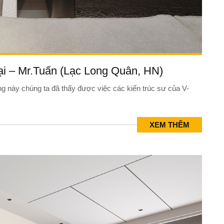
đại – Mr.Tuấn (Lạc Long Quân, HN)
g này chúng ta đã thấy được việc các kiến trúc sư của V-
XEM THÊM