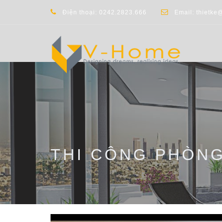
Điện thoại: 0242.2823.666
Email: thietke
THI CÔNG PHÒN