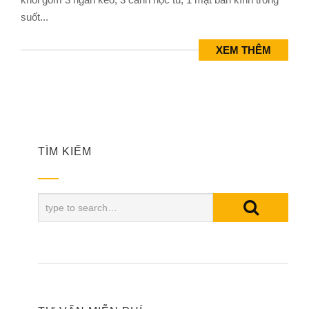
suốt...
XEM THÊM
TÌM KIẾM