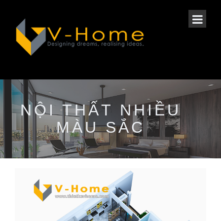
NỘI THẤT NHIỀU
MÀU SẮC