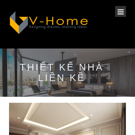
THIẾT KẾ NHÀ
LIỀN KỀ