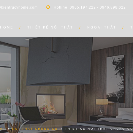
@kientrucvhome.com
Hotline: 0965.197.222 - 0946.898.622
HOME
THIẾT KẾ NỘI THẤT
NGOẠI THẤT
E
HẤT
/
NỘI THẤT CHUNG CƯ
/
THIẾT KẾ NỘI THẤT CHUNG C