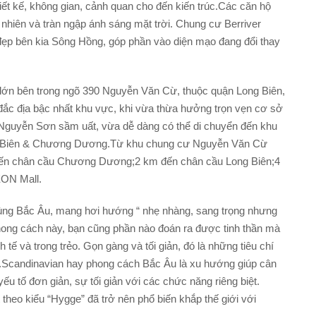
iết kế, không gian, cảnh quan cho đến kiến trúc.Các căn hộ
 nhiên và tràn ngập ánh sáng mặt trời. Chung cư Berriver
 đẹp bên kia Sông Hồng, góp phần vào diện mạo đang đổi thay
g lớn bên trong ngõ 390 Nguyễn Văn Cừ, thuộc quận Long Biên,
 đắc địa bậc nhất khu vực, khi vừa thừa hưởng trọn vẹn cơ sở
Nguyễn Sơn sầm uất, vừa dễ dàng có thể di chuyển đến khu
ng Biên & Chương Dương.Từ khu chung cư Nguyễn Văn Cừ
 đến chân cầu Chương Dương;2 km đến chân cầu Long Biên;4
EON Mall.
vùng Bắc Âu, mang hơi hướng “ nhẹ nhàng, sang trọng nhưng
 phong cách này, bạn cũng phần nào đoán ra được tinh thần mà
 tế và trong trẻo. Gọn gàng và tối giản, đó là những tiêu chí
ia.Scandinavian hay phong cách Bắc Âu là xu hướng giúp cân
ếu tố đơn giản, sự tối giản với các chức năng riêng biệt.
t theo kiểu “Hygge” đã trở nên phổ biến khắp thế giới với