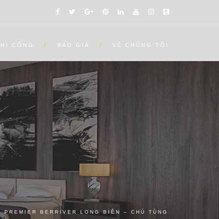
THI CÔNG
BÁO GIÁ
VỀ CHÚNG TÔI
Ư PREMIER BERRIVER LONG BIÊN – CHÚ TÙNG