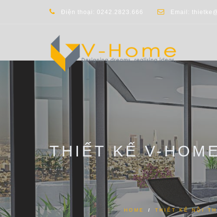
Điện thoại: 0242.2823.666
Email: thietke
THIẾT KẾ V-HOM
HOME
/
THIẾT KẾ NỘI T