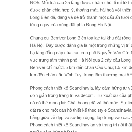
NO5. Mỗi toà cao 25 tầng được chăm chút tỉ mỉ từ th
được phân chia hợp lý, thoáng mát, hài hoà với thiên
Long Biên đã, đang và sẽ trở thành một dấu ấn tươi
từng ngày của vùng đất phía Đông Hà Nội.
Chung cư Berriver Long Biên tọa lạc tại khu đất rộn
Hà Nội. Đây được đánh giá là một trong những vị trí
hạ tầng đẳng cấp của các con phố Nguyễn Văn Cừ, 
vực trung tâm thành phố Hà Nội qua 2 cây cầu Lo
Berriver chỉ mất:1.5 km đến chân Cầu Chui;1.5 km
km đến chân cầu Vĩnh Tuy, trung tâm thương mại A
Phong cách thiết kế Scandinavia, lấy cảm hứng từ 
đơn giản trong trang trí và décor” . Từ xuất xứ của
nó có thể mang lại: Chất hoang dã và thô mộc. Sự tinh
đặt ra cho một căn hộ thiết kế theo style Scandinav
bằng giữa vẻ đẹp và sự tiện dụng; tập trung vào các y
Phong cách thiết kế Scandinavian và trang trí nội thấ