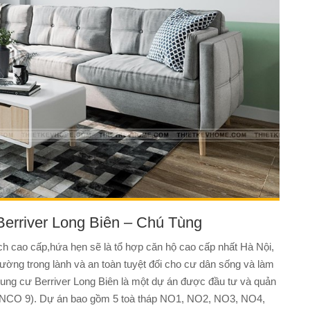
 Berriver Long Biên – Chú Tùng
ch cao cấp,hứa hẹn sẽ là tổ hợp căn hộ cao cấp nhất Hà Nội,
ờng trong lành và an toàn tuyệt đối cho cư dân sống và làm
hung cư Berriver Long Biên là một dự án được đầu tư và quản
HANCO 9). Dự án bao gồm 5 toà tháp NO1, NO2, NO3, NO4,