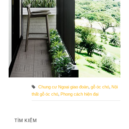
Chung cư Ngoại giao đoàn
,
gỗ óc chó
,
Nội
thất gỗ óc chó
,
Phong cách hiện đại
TÌM KIẾM