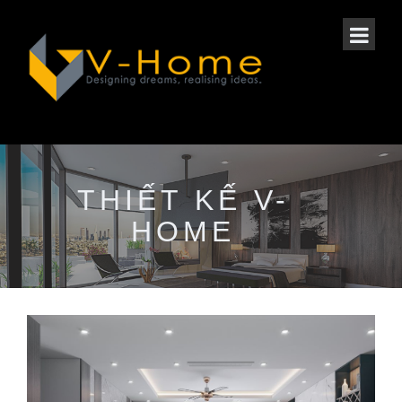
THIẾT KẾ V-
HOME