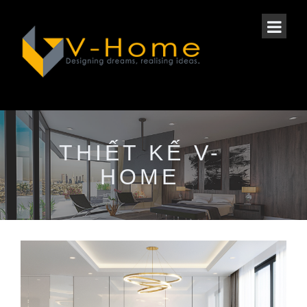
THIẾT KẾ V-
HOME